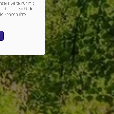
sere Seite nur mit
ierte Übersicht der
ie können Ihre
n